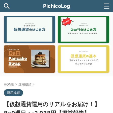
PichicoLog
HOME
>
運用成績
>
運用成績
【仮想通貨運用のリアルをお届け！】
8~9週目：-2,038円【損益報告】